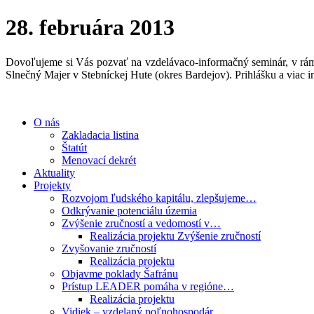
28. februára 2013
Dovoľujeme si Vás pozvať na vzdelávaco-informačný seminár, v rá
Slnečný Majer v Stebníckej Hute (okres Bardejov). Prihlášku a viac i
O nás
Zakladacia listina
Štatút
Menovací dekrét
Aktuality
Projekty
Rozvojom ľudského kapitálu, zlepšujeme…
Odkrývanie potenciálu územia
Zvýšenie zručností a vedomostí v…
Realizácia projektu Zvýšenie zručností
Zvyšovanie zručností
Realizácia projektu
Objavme poklady Šafránu
Prístup LEADER pomáha v regióne…
Realizácia projektu
Vidiek – vzdelaný poľnohospodár