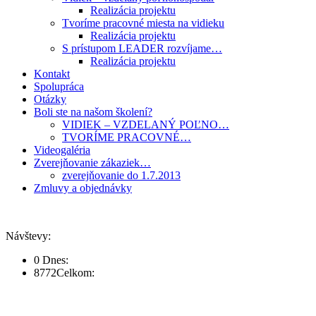
Realizácia projektu
Tvoríme pracovné miesta na vidieku
Realizácia projektu
S prístupom LEADER rozvíjame…
Realizácia projektu
Kontakt
Spolupráca
Otázky
Boli ste na našom školení?
VIDIEK – VZDELANÝ POĽNO…
TVORÍME PRACOVNÉ…
Videogaléria
Zverejňovanie zákaziek…
zverejňovanie do 1.7.2013
Zmluvy a objednávky
Návštevy:
0
Dnes:
8772
Celkom: