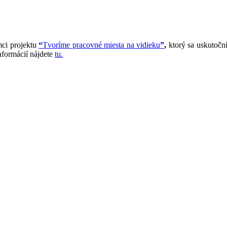
mci projektu
“
Tvoríme pracovné miesta na vidieku
”
,
ktorý sa uskutočn
nformácií nájdete
tu.