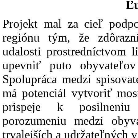
Ľ
Projekt mal za cieľ podpor
regiónu tým, že zdôrazní
udalosti prostredníctvom l
upevniť puto obyvateľov
Spolupráca medzi spisovat
má potenciál vytvoriť mos
prispeje k posilneni
porozumeniu medzi obyva
trvalejších a udržateľných v