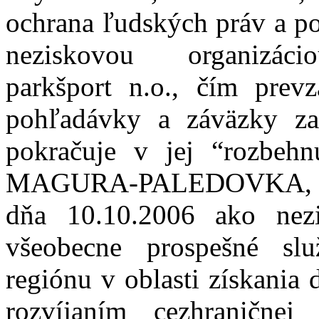
ochrana ľudských práv a po
neziskovou organiz
parkšport n.o., čím prevz
pohľadávky a záväzky za
pokračuje v jej “rozbehnu
MAGURA-PALEDOVKA, parkš
dňa 10.10.2006 ako nezi
všeobecne prospešné slu
regiónu v oblasti získania
rozvíjaním cezhraničnej 