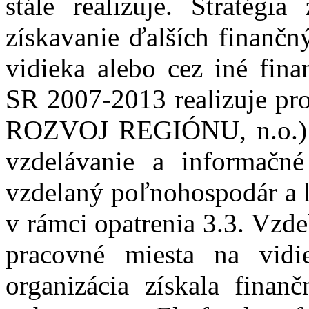
stále realizuje. Stratégi
získavanie ďalších finančn
vidieka alebo cez iné fi
SR 2007-2013 realizuje p
ROZVOJ REGIÓNU, n.o.) v
vzdelávanie a informačn
vzdelaný poľnohospodár a l
v rámci opatrenia 3.3. Vzd
pracovné miesta na vid
organizácia získala fina