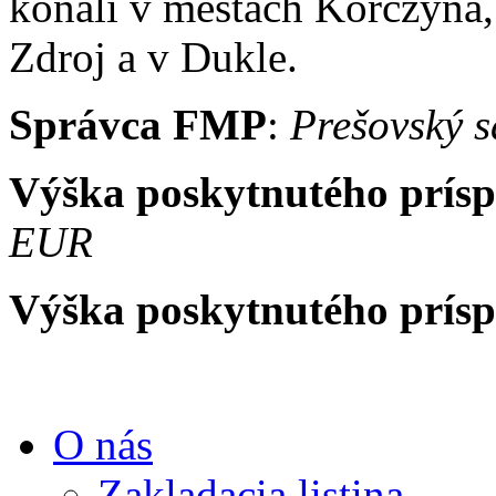
konali v mestách Korczyn
Zdroj a v Dukle.
Správca FMP
:
Prešovský 
Výška poskytnutého prís
EUR
Výška poskytnutého prís
O nás
Zakladacia listina